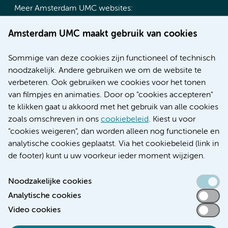
Meer Amsterdam UMC websites:
Werken bij Amsterdam UMC
Amsterdam UMC maakt gebruik van cookies
Over Amsterdam UMC
Nieuws
Sommige van deze cookies zijn functioneel of technisch
Research
noodzakelijk. Andere gebruiken we om de website te
Educatie locatie AMC
verbeteren. Ook gebruiken we cookies voor het tonen
Educatie locatie VUmc
van filmpjes en animaties. Door op "cookies accepteren"
te klikken gaat u akkoord met het gebruik van alle cookies
zoals omschreven in ons
cookiebeleid
. Kiest u voor
"cookies weigeren", dan worden alleen nog functionele en
Verwijzen & diagnostiek
analytische cookies geplaatst. Via het cookiebeleid (link in
de footer) kunt u uw voorkeur ieder moment wijzigen.
Noodzakelijke cookies
Analytische cookies
Toegankelijkheidsverklaring
Video cookies
Responsible disclosure
Algemene privacyverklaring