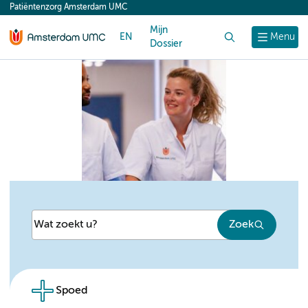
Patiëntenzorg Amsterdam UMC
content
Mijn
EN
Zoek
Menu
Dossier
Zoek
Spoed