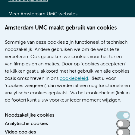
Meer Amsterdam UMC websites:
Werken bij Amsterdam UMC
Amsterdam UMC maakt gebruik van cookies
Over Amsterdam UMC
Nieuws
Sommige van deze cookies zijn functioneel of technisch
Research
noodzakelijk. Andere gebruiken we om de website te
Educatie locatie AMC
verbeteren. Ook gebruiken we cookies voor het tonen
Educatie locatie VUmc
van filmpjes en animaties. Door op "cookies accepteren"
te klikken gaat u akkoord met het gebruik van alle cookies
zoals omschreven in ons
cookiebeleid
. Kiest u voor
"cookies weigeren", dan worden alleen nog functionele en
Verwijzen & diagnostiek
analytische cookies geplaatst. Via het cookiebeleid (link in
de footer) kunt u uw voorkeur ieder moment wijzigen.
Noodzakelijke cookies
Analytische cookies
Toegankelijkheidsverklaring
Video cookies
Responsible disclosure