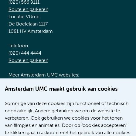
(020) 566 9111
Route en parkeren
Locatie VUmc
De Boelelaan 1117
1081 HV Amsterdam
Telefoon:
(020) 444 4444
Route en parkeren
Meer Amsterdam UMC websites:
Werken bij Amsterdam UMC
Amsterdam UMC maakt gebruik van cookies
Over Amsterdam UMC
Nieuws
Sommige van deze cookies zijn functioneel of technisch
Research
noodzakelijk. Andere gebruiken we om de website te
Educatie locatie AMC
verbeteren. Ook gebruiken we cookies voor het tonen
Educatie locatie VUmc
van filmpjes en animaties. Door op "cookies accepteren"
te klikken gaat u akkoord met het gebruik van alle cookies