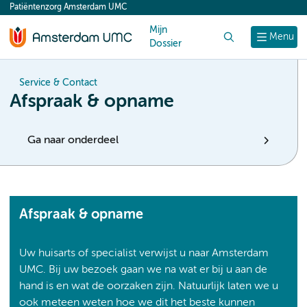
Patiëntenzorg Amsterdam UMC
content
Mijn
Zoek
Menu
Dossier
Service & Contact
Afspraak & opname
Ga naar onderdeel
Afspraak & opname
Uw huisarts of specialist verwijst u naar Amsterdam
UMC. Bij uw bezoek gaan we na wat er bij u aan de
hand is en wat de oorzaken zijn. Natuurlijk laten we u
ook meteen weten hoe we dit het beste kunnen