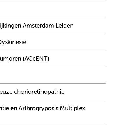
ijkingen Amsterdam Leiden
 Dyskinesie
 Tumoren (ACcENT)
reuze chorioretinopathie
tie en Arthrogryposis Multiplex