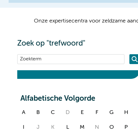
Onze expertisecentra voor zeldzame aand
Zoek op "trefwoord"
Alfabetische Volgorde
A
B
C
D
E
F
G
H
I
J
K
L
M
N
O
P