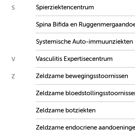
Spierziektencentrum
S
Spina Bifida en Ruggenmergaandoe
Systemische Auto-immuunziekten
Vasculitis Expertisecentrum
V
Zeldzame bewegingsstoornissen
Z
Zeldzame bloedstollingsstoornisse
Zeldzame botziekten
Zeldzame endocriene aandoening