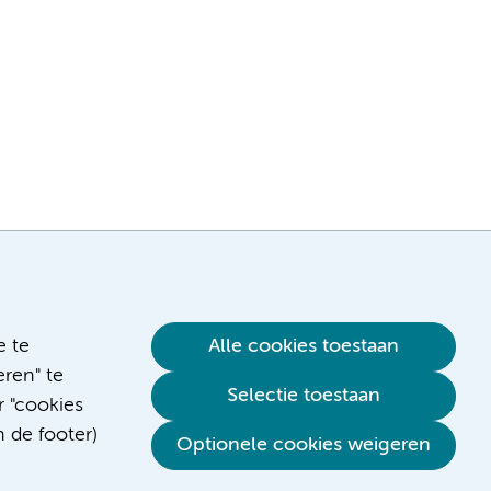
e te
Alle cookies toestaan
ren" te
Selectie toestaan
r "cookies
n de footer)
Verwijzen & diagnostiek
Optionele cookies weigeren