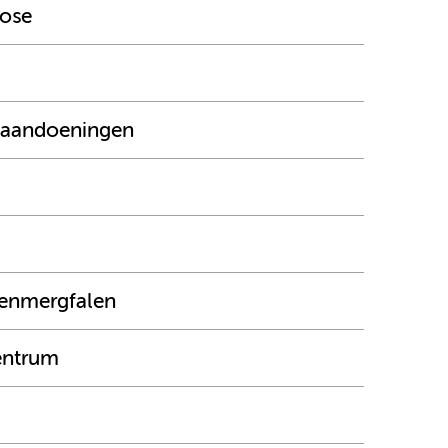
dose
 aandoeningen
eenmergfalen
entrum