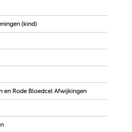
ningen (kind)
n en Rode Bloedcel Afwijkingen
en