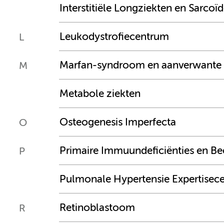
Interstitiële Longziekten en Sarcoï
Leukodystrofiecentrum
L
Marfan-syndroom en aanverwante
M
Metabole ziekten
Osteogenesis Imperfecta
O
Primaire Immuundeficiënties en B
P
Pulmonale Hypertensie Expertisec
Retinoblastoom
R