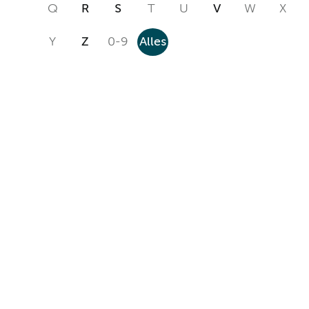
Q
R
S
T
U
V
W
X
Y
Z
0-9
Alles