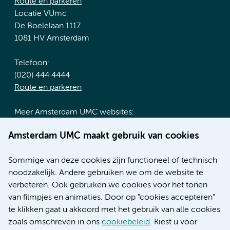
Route en parkeren
Locatie VUmc
De Boelelaan 1117
1081 HV Amsterdam
Telefoon:
(020) 444 4444
Route en parkeren
Meer Amsterdam UMC websites:
Werken bij Amsterdam UMC
Amsterdam UMC maakt gebruik van cookies
Over Amsterdam UMC
Nieuws
Sommige van deze cookies zijn functioneel of technisch
Research
noodzakelijk. Andere gebruiken we om de website te
Educatie locatie AMC
verbeteren. Ook gebruiken we cookies voor het tonen
Educatie locatie VUmc
van filmpjes en animaties. Door op "cookies accepteren"
te klikken gaat u akkoord met het gebruik van alle cookies
zoals omschreven in ons
cookiebeleid
. Kiest u voor