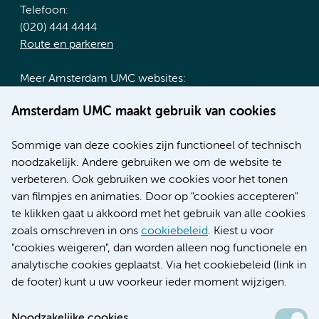
Telefoon:
(020) 444 4444
Route en parkeren
Meer Amsterdam UMC websites:
Werken bij Amsterdam UMC
Amsterdam UMC maakt gebruik van cookies
Over Amsterdam UMC
Nieuws
Sommige van deze cookies zijn functioneel of technisch
Research
noodzakelijk. Andere gebruiken we om de website te
Educatie locatie AMC
verbeteren. Ook gebruiken we cookies voor het tonen
Educatie locatie VUmc
van filmpjes en animaties. Door op "cookies accepteren"
te klikken gaat u akkoord met het gebruik van alle cookies
zoals omschreven in ons
cookiebeleid
. Kiest u voor
"cookies weigeren", dan worden alleen nog functionele en
Verwijzen & diagnostiek
analytische cookies geplaatst. Via het cookiebeleid (link in
de footer) kunt u uw voorkeur ieder moment wijzigen.
Noodzakelijke cookies