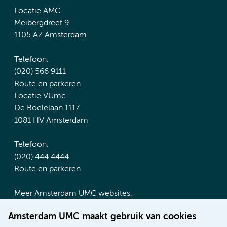
Locatie AMC
Meibergdreef 9
1105 AZ Amsterdam
Telefoon:
(020) 566 9111
Route en parkeren
Locatie VUmc
De Boelelaan 1117
1081 HV Amsterdam
Telefoon:
(020) 444 4444
Route en parkeren
Meer Amsterdam UMC websites:
Werken bij Amsterdam UMC
Amsterdam UMC maakt gebruik van cookies
Over Amsterdam UMC