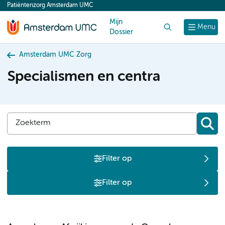
Patiëntenzorg Amsterdam UMC
content
Mijn
Zoek
Menu
Dossier
Amsterdam UMC Zorg
Specialismen en centra
Filter op
Filter op
A
B
C