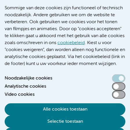
Nieuws
Sommige van deze cookies zijn functioneel of technisch
Research
noodzakelijk. Andere gebruiken we om de website te
Educatie locatie AMC
verbeteren. Ook gebruiken we cookies voor het tonen
Educatie locatie VUmc
van filmpjes en animaties. Door op "cookies accepteren"
te klikken gaat u akkoord met het gebruik van alle cookies
zoals omschreven in ons
cookiebeleid
. Kiest u voor
"cookies weigeren", dan worden alleen nog functionele en
Verwijzen & diagnostiek
analytische cookies geplaatst. Via het cookiebeleid (link in
de footer) kunt u uw voorkeur ieder moment wijzigen.
Noodzakelijke cookies
Analytische cookies
Toegankelijkheidsverklaring
Video cookies
Responsible disclosure
Algemene privacyverklaring
Alle cookies toestaan
Cookieverklaring
Selectie toestaan
Disclaimer