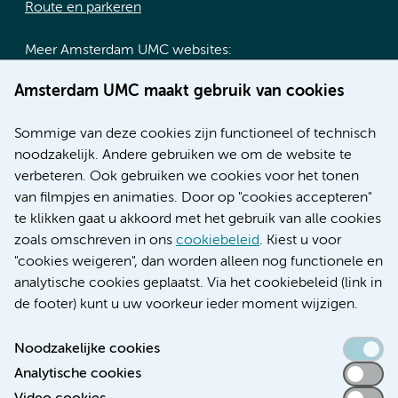
Route en parkeren
Meer Amsterdam UMC websites:
Werken bij Amsterdam UMC
Amsterdam UMC maakt gebruik van cookies
Over Amsterdam UMC
Nieuws
Sommige van deze cookies zijn functioneel of technisch
Research
noodzakelijk. Andere gebruiken we om de website te
Educatie locatie AMC
verbeteren. Ook gebruiken we cookies voor het tonen
Educatie locatie VUmc
van filmpjes en animaties. Door op "cookies accepteren"
te klikken gaat u akkoord met het gebruik van alle cookies
zoals omschreven in ons
cookiebeleid
. Kiest u voor
"cookies weigeren", dan worden alleen nog functionele en
Verwijzen & diagnostiek
analytische cookies geplaatst. Via het cookiebeleid (link in
de footer) kunt u uw voorkeur ieder moment wijzigen.
Noodzakelijke cookies
Analytische cookies
Toegankelijkheidsverklaring