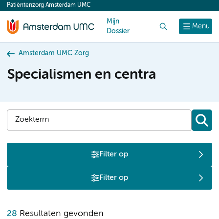
Patiëntenzorg Amsterdam UMC
content
Mijn
Zoek
Menu
Dossier
Amsterdam UMC Zorg
Specialismen en centra
Filter op
Filter op
K
28
Resultaten gevonden