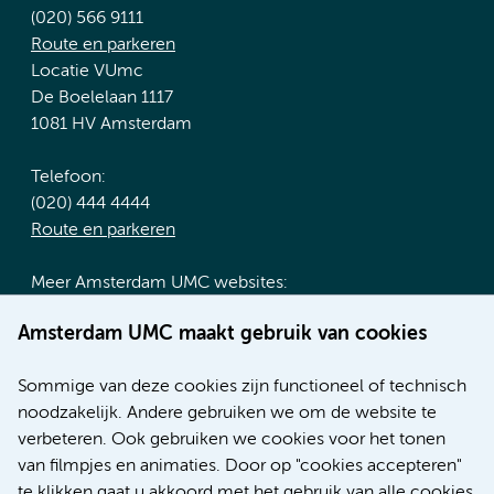
(020) 566 9111
Route en parkeren
Locatie VUmc
De Boelelaan 1117
1081 HV Amsterdam
Telefoon:
(020) 444 4444
Route en parkeren
Meer Amsterdam UMC websites:
Werken bij Amsterdam UMC
Amsterdam UMC maakt gebruik van cookies
Over Amsterdam UMC
Nieuws
Sommige van deze cookies zijn functioneel of technisch
Research
noodzakelijk. Andere gebruiken we om de website te
Educatie locatie AMC
verbeteren. Ook gebruiken we cookies voor het tonen
Educatie locatie VUmc
van filmpjes en animaties. Door op "cookies accepteren"
te klikken gaat u akkoord met het gebruik van alle cookies