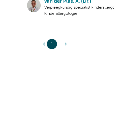
van der Plas, A. (Dr.)
Verpleegkundig specialist kinderallerg
Kinderallergologie
1