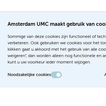
Amsterdam UMC maakt gebruik van coo
Sommige van deze cookies zijn functioneel of tech
verbeteren. Ook gebruiken we cookies voor het ton
klikken gaat u akkoord met het gebruik van alle c
Locatie AMC
Locatie VUmc
weigeren", dan worden alleen nog functionele en ana
Meibergdreef 9
De Boelelaan 1117
kunt u uw voorkeur ieder moment wijzigen.
1105 AZ Amsterdam
1081 HV Amsterdam
Noodzakelijke cookies
Telefoon:
Telefoon:
(020) 566 9111
(020) 444 4444
Route en parkeren
Route en parkeren