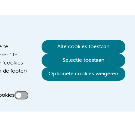
e te
Alle cookies toestaan
ren" te
Selectie toestaan
r "cookies
n de footer)
Verwijzen & diagnostiek
Optionele cookies weigeren
ookies