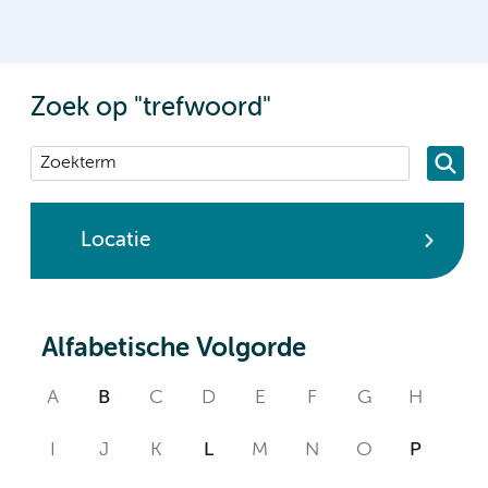
Zoek op "trefwoord"
Locatie
Alfabetische Volgorde
A
B
C
D
E
F
G
H
I
J
K
L
M
N
O
P