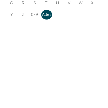
Q
R
S
T
U
V
W
X
Y
Z
0-9
Alles