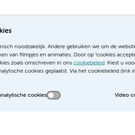
kies
nisch noodzakelijk. Andere gebruiken we om de websit
en van filmpjes en animaties. Door op "cookies accepte
ookies zoals omschreven in ons
cookiebeleid
. Kiest u voo
Meer Amsterdam UMC websites:
lytische cookies geplaatst. Via het cookiebeleid (link i
Werken bij Amsterdam UMC
Over Amsterdam UMC
Nieuws
Analytische cookies
Video c
Research
Educatie locatie AMC
Educatie locatie VUmc