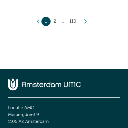
1
2
110
Locatie AMC
Meibergdreef 9
1105 AZ Amsterdam