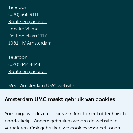
Telefoon:
(020) 566 9111
Route en parkeren
Locatie VUmc
De Boelelaan 1117
1081 HV Amsterdam
Telefoon:
(020) 444 4444
Route en parkeren
Meer Amsterdam UMC websites:
Werken bij Amsterdam UMC
Amsterdam UMC maakt gebruik van cookies
Over Amsterdam UMC
Nieuws
Sommige van deze cookies zijn functioneel of technisch
Research
noodzakelijk. Andere gebruiken we om de website te
Educatie locatie AMC
verbeteren. Ook gebruiken we cookies voor het tonen