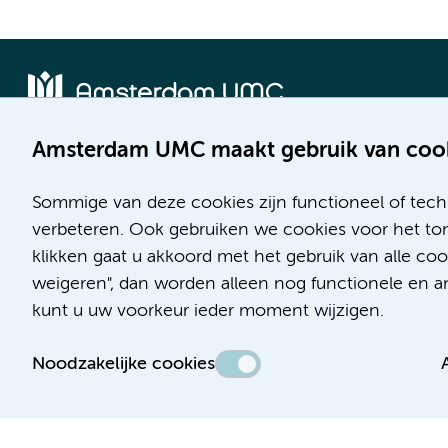
Amsterdam UMC maakt gebruik van coo
Locatie AMC
Locatie VUmc
Meibergdreef 9
De Boelelaan 1117
Sommige van deze cookies zijn functioneel of tech
1105 AZ Amsterdam
1081 HV Amsterdam
verbeteren. Ook gebruiken we cookies voor het ton
klikken gaat u akkoord met het gebruik van alle c
Telefoon:
Telefoon:
weigeren", dan worden alleen nog functionele en ana
(020) 566 9111
(020) 444 4444
kunt u uw voorkeur ieder moment wijzigen.
Route en parkeren
Route en parkeren
Noodzakelijke cookies
Toegankelijkheidsverklaring
Responsible disclosure
Algemene