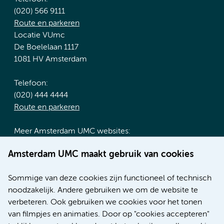
(020) 566 9111
Route en parkeren
Locatie VUmc
De Boelelaan 1117
1081 HV Amsterdam
Telefoon:
(020) 444 4444
Route en parkeren
Meer Amsterdam UMC websites:
Werken bij Amsterdam UMC
Amsterdam UMC maakt gebruik van cookies
Over Amsterdam UMC
Nieuws
Sommige van deze cookies zijn functioneel of technisch
Research
noodzakelijk. Andere gebruiken we om de website te
Educatie locatie AMC
verbeteren. Ook gebruiken we cookies voor het tonen
Educatie locatie VUmc
van filmpjes en animaties. Door op "cookies accepteren"