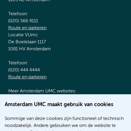
Telefoon:
(020) 566 9111
Route en parkeren
Locatie VUmc
De Boelelaan 1117
1081 HV Amsterdam
Telefoon:
(020) 444 4444
Route en parkeren
Meer Amsterdam UMC websites:
Werken bij Amsterdam UMC
Amsterdam UMC maakt gebruik van cookies
Over Amsterdam UMC
Nieuws
Sommige van deze cookies zijn functioneel of technisch
Research
noodzakelijk. Andere gebruiken we om de website te
Educatie locatie AMC