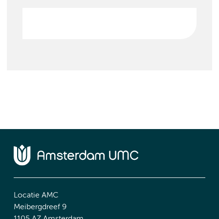
Locatie AMC
Meibergdreef 9
1105 AZ Amsterdam