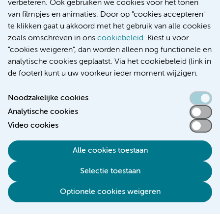
verbeteren. Ook gebruiken we cookies voor het tonen
Educatie locatie VUmc
van filmpjes en animaties. Door op "cookies accepteren"
te klikken gaat u akkoord met het gebruik van alle cookies
zoals omschreven in ons
cookiebeleid
. Kiest u voor
"cookies weigeren", dan worden alleen nog functionele en
Verwijzen & diagnostiek
analytische cookies geplaatst. Via het cookiebeleid (link in
de footer) kunt u uw voorkeur ieder moment wijzigen.
Noodzakelijke cookies
Analytische cookies
Toegankelijkheidsverklaring
Video cookies
Responsible disclosure
Algemene privacyverklaring
Alle cookies toestaan
Cookieverklaring
Selectie toestaan
Disclaimer
Colofon
Optionele cookies weigeren