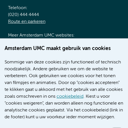
Telefoon:
(020) 444 4444
Route en parkeren
Meer Amsterdam UMC websites:
Werken bij Amsterdam UMC
Amsterdam UMC maakt gebruik van cookies
Over Amsterdam UMC
Nieuws
Sommige van deze cookies zijn functioneel of technisch
Research
noodzakelijk. Andere gebruiken we om de website te
Educatie locatie AMC
verbeteren. Ook gebruiken we cookies voor het tonen
Educatie locatie VUmc
van filmpjes en animaties. Door op "cookies accepteren"
te klikken gaat u akkoord met het gebruik van alle cookies
zoals omschreven in ons
cookiebeleid
. Kiest u voor
"cookies weigeren", dan worden alleen nog functionele en
Verwijzen & diagnostiek
analytische cookies geplaatst. Via het cookiebeleid (link in
de footer) kunt u uw voorkeur ieder moment wijzigen.