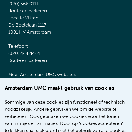
(020) 566 9111
Route en parkeren
Locatie VUmc
De Boelelaan 1117
1081 HV Amsterdam
Telefoon:
(020) 444 4444
Route en parkeren
Meer Amsterdam UMC websites:
Werken bij Amsterdam UMC
Amsterdam UMC maakt gebruik van cookies
Over Amsterdam UMC
Nieuws
Sommige van deze cookies zijn functioneel of technisch
Research
noodzakelijk. Andere gebruiken we om de website te
Educatie locatie AMC
verbeteren. Ook gebruiken we cookies voor het tonen
Educatie locatie VUmc
van filmpjes en animaties. Door op "cookies accepteren"
te klikken gaat u akkoord met het gebruik van alle cookies