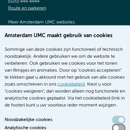
(020) 444 4444
Route en parkeren
Meer Amsterdam UMC websites:
Werken bij Amsterdam UMC
Amsterdam UMC maakt gebruik van cookies
Over Amsterdam UMC
Nieuws
Sommige van deze cookies zijn functioneel of technisch
Research
noodzakelijk. Andere gebruiken we om de website te
Educatie locatie AMC
verbeteren. Ook gebruiken we cookies voor het tonen
Educatie locatie VUmc
van filmpjes en animaties. Door op "cookies accepteren"
te klikken gaat u akkoord met het gebruik van alle cookies
zoals omschreven in ons
cookiebeleid
. Kiest u voor
"cookies weigeren", dan worden alleen nog functionele en
Verwijzen & diagnostiek
analytische cookies geplaatst. Via het cookiebeleid (link in
de footer) kunt u uw voorkeur ieder moment wijzigen.
Noodzakelijke cookies
Analytische cookies
Toegankelijkheidsverklaring