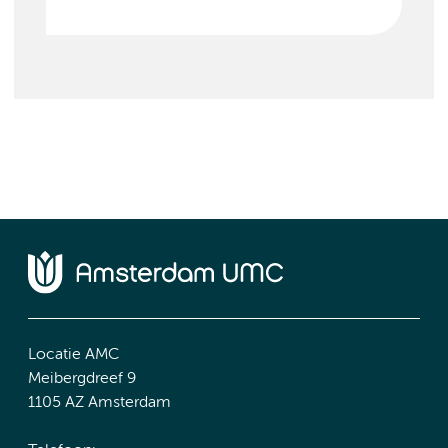
Locatie AMC
Meibergdreef 9
1105 AZ Amsterdam