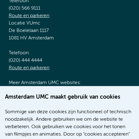
Telefoon:
(020) 566 9111
Route en parkeren
Locatie VUmc
De Boelelaan 1117
1081 HV Amsterdam
Telefoon:
(020) 444 4444
Route en parkeren
Meer Amsterdam UMC websites:
Werken bij Amsterdam UMC
Amsterdam UMC maakt gebruik van cookies
Over Amsterdam UMC
Nieuws
Sommige van deze cookies zijn functioneel of technisch
Research
noodzakelijk. Andere gebruiken we om de website te
Educatie locatie AMC
verbeteren. Ook gebruiken we cookies voor het tonen
Educatie locatie VUmc
van filmpjes en animaties. Door op "cookies accepteren"