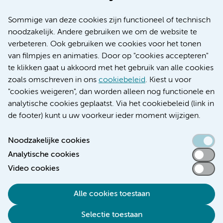
Over Amsterdam UMC
Nieuws
Sommige van deze cookies zijn functioneel of technisch
Research
noodzakelijk. Andere gebruiken we om de website te
Educatie locatie AMC
verbeteren. Ook gebruiken we cookies voor het tonen
Educatie locatie VUmc
van filmpjes en animaties. Door op "cookies accepteren"
te klikken gaat u akkoord met het gebruik van alle cookies
zoals omschreven in ons
cookiebeleid
. Kiest u voor
"cookies weigeren", dan worden alleen nog functionele en
Verwijzen & diagnostiek
analytische cookies geplaatst. Via het cookiebeleid (link in
de footer) kunt u uw voorkeur ieder moment wijzigen.
Noodzakelijke cookies
Analytische cookies
Toegankelijkheidsverklaring
Video cookies
Responsible disclosure
Algemene privacyverklaring
Alle cookies toestaan
Cookieverklaring
Selectie toestaan
Disclaimer