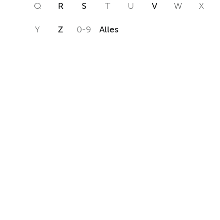
Q
R
S
T
U
V
W
X
Y
Z
0-9
Alles