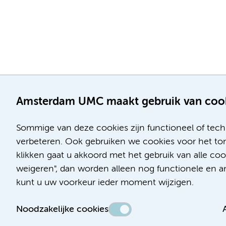
Amsterdam UMC maakt gebruik van coo
Sommige van deze cookies zijn functioneel of tech
verbeteren. Ook gebruiken we cookies voor het ton
klikken gaat u akkoord met het gebruik van alle c
Locatie AMC
Locatie VUmc
weigeren", dan worden alleen nog functionele en ana
Meibergdreef 9
De Boelelaan 1117
kunt u uw voorkeur ieder moment wijzigen.
1105 AZ Amsterdam
1081 HV Amsterdam
Noodzakelijke cookies
Telefoon:
Telefoon:
(020) 566 9111
(020) 444 4444