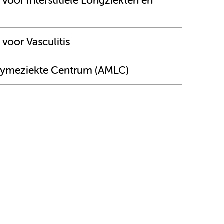
or Interstitiële Longziekten en
oor Vasculitis
 Lymeziekte Centrum (AMLC)