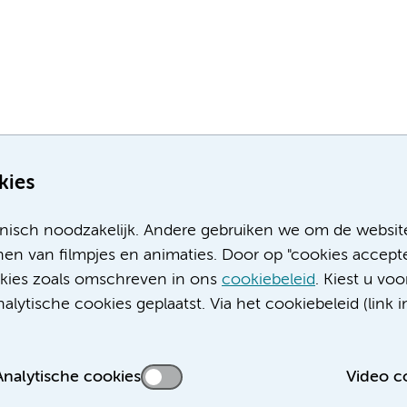
kies
nisch noodzakelijk. Andere gebruiken we om de websit
en van filmpjes en animaties. Door op "cookies accepte
ookies zoals omschreven in ons
cookiebeleid
. Kiest u voo
Meer Amsterdam UMC websites:
lytische cookies geplaatst. Via het cookiebeleid (link i
Werken bij Amsterdam UMC
Over Amsterdam UMC
Nieuws
Analytische cookies
Video c
Research