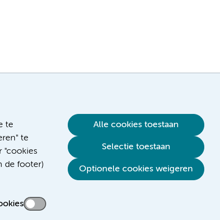
e te
Alle cookies toestaan
ren" te
Selectie toestaan
r "cookies
n de footer)
Verwijzen & diagnostiek
Optionele cookies weigeren
ookies