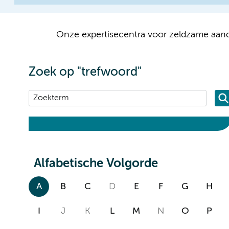
Onze expertisecentra voor zeldzame aand
Zoek op "trefwoord"
Alfabetische Volgorde
A
B
C
D
E
F
G
H
I
J
K
L
M
N
O
P