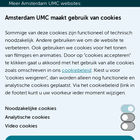
Meer Amsterdam UMC websites:
Werken bij Amsterdam UMC
Amsterdam UMC maakt gebruik van cookies
Over Amsterdam UMC
Nieuws
Sommige van deze cookies zijn functioneel of technisch
Research
noodzakelijk. Andere gebruiken we om de website te
Educatie locatie AMC
verbeteren. Ook gebruiken we cookies voor het tonen
Educatie locatie VUmc
van filmpjes en animaties. Door op "cookies accepteren"
te klikken gaat u akkoord met het gebruik van alle cookies
zoals omschreven in ons
cookiebeleid
. Kiest u voor
"cookies weigeren", dan worden alleen nog functionele en
Verwijzen & diagnostiek
analytische cookies geplaatst. Via het cookiebeleid (link in
de footer) kunt u uw voorkeur ieder moment wijzigen.
Noodzakelijke cookies
Analytische cookies
Toegankelijkheidsverklaring
Video cookies
Responsible disclosure
Algemene privacyverklaring