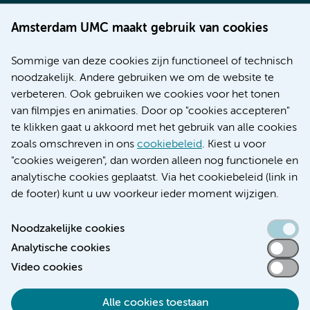
Werken bij Amsterdam UMC
Amsterdam UMC maakt gebruik van cookies
Over Amsterdam UMC
Nieuws
Sommige van deze cookies zijn functioneel of technisch
Research
noodzakelijk. Andere gebruiken we om de website te
Educatie locatie AMC
verbeteren. Ook gebruiken we cookies voor het tonen
Educatie locatie VUmc
van filmpjes en animaties. Door op "cookies accepteren"
te klikken gaat u akkoord met het gebruik van alle cookies
zoals omschreven in ons
cookiebeleid
. Kiest u voor
"cookies weigeren", dan worden alleen nog functionele en
Verwijzen & diagnostiek
analytische cookies geplaatst. Via het cookiebeleid (link in
de footer) kunt u uw voorkeur ieder moment wijzigen.
Noodzakelijke cookies
Analytische cookies
Toegankelijkheidsverklaring
Video cookies
Responsible disclosure
Algemene privacyverklaring
Alle cookies toestaan