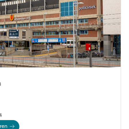
8
4
eren