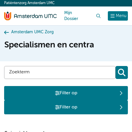
Patiëntenzorg Amsterdam UMC
content
Mijn
Zoek
Menu
Dossier
Amsterdam UMC Zorg
Specialismen en centra
Filter op
Filter op
S
T
U
V
W
Z