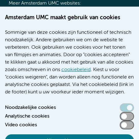
Meer Amsterdam UMC websites:
Werken bij Amsterdam UMC
Amsterdam UMC maakt gebruik van cookies
Over Amsterdam UMC
Nieuws
Sommige van deze cookies zijn functioneel of technisch
Research
noodzakelijk. Andere gebruiken we om de website te
Educatie locatie AMC
verbeteren. Ook gebruiken we cookies voor het tonen
Educatie locatie VUmc
van filmpjes en animaties. Door op "cookies accepteren"
te klikken gaat u akkoord met het gebruik van alle cookies
zoals omschreven in ons
cookiebeleid
. Kiest u voor
"cookies weigeren", dan worden alleen nog functionele en
Verwijzen & diagnostiek
analytische cookies geplaatst. Via het cookiebeleid (link in
de footer) kunt u uw voorkeur ieder moment wijzigen.
Noodzakelijke cookies
Analytische cookies
Toegankelijkheidsverklaring
Video cookies
Responsible disclosure
Algemene privacyverklaring