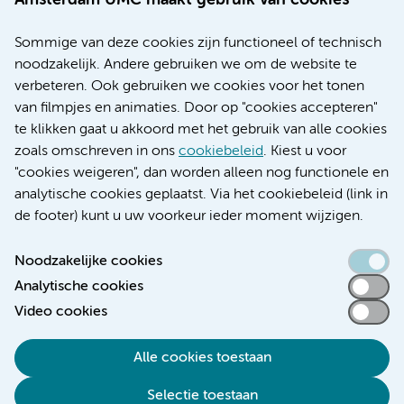
Amsterdam UMC maakt gebruik van cookies
Over Amsterdam UMC
Nieuws
Sommige van deze cookies zijn functioneel of technisch
Research
noodzakelijk. Andere gebruiken we om de website te
Educatie locatie AMC
verbeteren. Ook gebruiken we cookies voor het tonen
Educatie locatie VUmc
van filmpjes en animaties. Door op "cookies accepteren"
te klikken gaat u akkoord met het gebruik van alle cookies
zoals omschreven in ons
cookiebeleid
. Kiest u voor
"cookies weigeren", dan worden alleen nog functionele en
Verwijzen & diagnostiek
analytische cookies geplaatst. Via het cookiebeleid (link in
de footer) kunt u uw voorkeur ieder moment wijzigen.
Noodzakelijke cookies
Analytische cookies
Toegankelijkheidsverklaring
Video cookies
Responsible disclosure
Algemene privacyverklaring
Alle cookies toestaan
Cookieverklaring
Selectie toestaan
Disclaimer