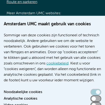
Route en parkeren
Meer Amsterdam UMC websites:
Werken bij Amsterdam UMC
Amsterdam UMC maakt gebruik van cookies
Over Amsterdam UMC
Nieuws
Sommige van deze cookies zijn functioneel of technisch
Research
noodzakelijk. Andere gebruiken we om de website te
Educatie locatie AMC
verbeteren. Ook gebruiken we cookies voor het tonen
Educatie locatie VUmc
van filmpjes en animaties. Door op "cookies accepteren"
te klikken gaat u akkoord met het gebruik van alle cookies
zoals omschreven in ons
cookiebeleid
. Kiest u voor
"cookies weigeren", dan worden alleen nog functionele en
Verwijzen & diagnostiek
analytische cookies geplaatst. Via het cookiebeleid (link in
de footer) kunt u uw voorkeur ieder moment wijzigen.
Noodzakelijke cookies
Analytische cookies
Toegankelijkheidsverklaring