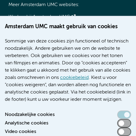
Meer Amsterdam UMC websites:
Werken bij Amsterdam UMC
Over Amsterdam UMC
Amsterdam UMC maakt gebruik van cookies
Nieuws
Research
Sommige van deze cookies zijn functioneel of technisch
Educatie locatie AMC
noodzakelijk. Andere gebruiken we om de website te
Educatie locatie VUmc
verbeteren. Ook gebruiken we cookies voor het tonen
van filmpjes en animaties. Door op "cookies accepteren"
te klikken gaat u akkoord met het gebruik van alle cookies
zoals omschreven in ons
cookiebeleid
. Kiest u voor
Verwijzen & diagnostiek
"cookies weigeren", dan worden alleen nog functionele en
analytische cookies geplaatst. Via het cookiebeleid (link in
de footer) kunt u uw voorkeur ieder moment wijzigen.
Noodzakelijke cookies
Toegankelijkheidsverklaring
Analytische cookies
Responsible disclosure
Video cookies
Algemene privacyverklaring