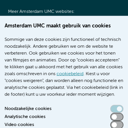
Meer Amsterdam UMC websites:
Werken bij Amsterdam UMC
Amsterdam UMC maakt gebruik van cookies
Over Amsterdam UMC
Nieuws
Sommige van deze cookies zijn functioneel of technisch
Research
noodzakelijk. Andere gebruiken we om de website te
Educatie locatie AMC
verbeteren. Ook gebruiken we cookies voor het tonen
Educatie locatie VUmc
van filmpjes en animaties. Door op "cookies accepteren"
te klikken gaat u akkoord met het gebruik van alle cookies
zoals omschreven in ons
cookiebeleid
. Kiest u voor
"cookies weigeren", dan worden alleen nog functionele en
Verwijzen & diagnostiek
analytische cookies geplaatst. Via het cookiebeleid (link in
de footer) kunt u uw voorkeur ieder moment wijzigen.
Noodzakelijke cookies
Analytische cookies
Toegankelijkheidsverklaring
Video cookies
Responsible disclosure