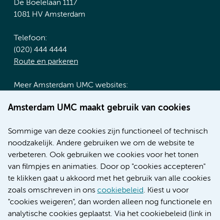
De Boelelaan 1117
1081 HV Amsterdam
Telefoon:
(020) 444 4444
Route en parkeren
Meer Amsterdam UMC websites:
Werken bij Amsterdam UMC
Amsterdam UMC maakt gebruik van cookies
Over Amsterdam UMC
Nieuws
Sommige van deze cookies zijn functioneel of technisch
Research
noodzakelijk. Andere gebruiken we om de website te
Educatie locatie AMC
verbeteren. Ook gebruiken we cookies voor het tonen
Educatie locatie VUmc
van filmpjes en animaties. Door op "cookies accepteren"
te klikken gaat u akkoord met het gebruik van alle cookies
zoals omschreven in ons
cookiebeleid
. Kiest u voor
"cookies weigeren", dan worden alleen nog functionele en
Verwijzen & diagnostiek
analytische cookies geplaatst. Via het cookiebeleid (link in