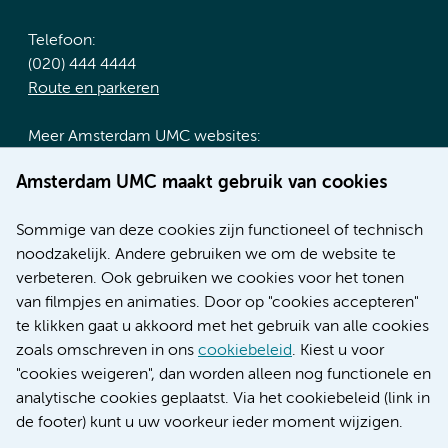
Telefoon:
(020) 444 4444
Route en parkeren
Meer Amsterdam UMC websites:
Werken bij Amsterdam UMC
Amsterdam UMC maakt gebruik van cookies
Over Amsterdam UMC
Nieuws
Sommige van deze cookies zijn functioneel of technisch
Research
noodzakelijk. Andere gebruiken we om de website te
Educatie locatie AMC
verbeteren. Ook gebruiken we cookies voor het tonen
Educatie locatie VUmc
van filmpjes en animaties. Door op "cookies accepteren"
te klikken gaat u akkoord met het gebruik van alle cookies
zoals omschreven in ons
cookiebeleid
. Kiest u voor
"cookies weigeren", dan worden alleen nog functionele en
Verwijzen & diagnostiek
analytische cookies geplaatst. Via het cookiebeleid (link in
de footer) kunt u uw voorkeur ieder moment wijzigen.