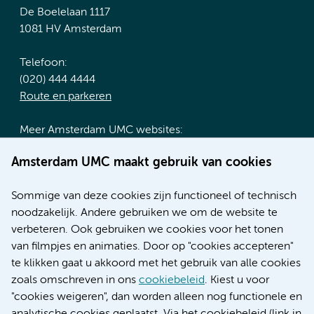
De Boelelaan 1117
1081 HV Amsterdam
Telefoon:
(020) 444 4444
Route en parkeren
Meer Amsterdam UMC websites:
Werken bij Amsterdam UMC
Amsterdam UMC maakt gebruik van cookies
Over Amsterdam UMC
Nieuws
Sommige van deze cookies zijn functioneel of technisch
Research
noodzakelijk. Andere gebruiken we om de website te
Educatie locatie AMC
verbeteren. Ook gebruiken we cookies voor het tonen
Educatie locatie VUmc
van filmpjes en animaties. Door op "cookies accepteren"
te klikken gaat u akkoord met het gebruik van alle cookies
zoals omschreven in ons
cookiebeleid
. Kiest u voor
"cookies weigeren", dan worden alleen nog functionele en
Verwijzen & diagnostiek