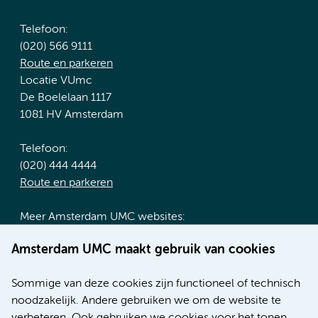
Telefoon:
(020) 566 9111
Route en parkeren
Locatie VUmc
De Boelelaan 1117
1081 HV Amsterdam
Telefoon:
(020) 444 4444
Route en parkeren
Meer Amsterdam UMC websites:
Werken bij Amsterdam UMC
Amsterdam UMC maakt gebruik van cookies
Over Amsterdam UMC
Nieuws
Sommige van deze cookies zijn functioneel of technisch
Research
noodzakelijk. Andere gebruiken we om de website te
Educatie locatie AMC