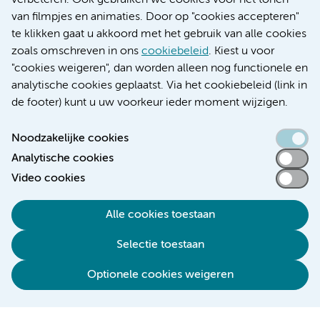
verbeteren. Ook gebruiken we cookies voor het tonen
Educatie locatie VUmc
van filmpjes en animaties. Door op "cookies accepteren"
te klikken gaat u akkoord met het gebruik van alle cookies
zoals omschreven in ons
cookiebeleid
. Kiest u voor
"cookies weigeren", dan worden alleen nog functionele en
Verwijzen & diagnostiek
analytische cookies geplaatst. Via het cookiebeleid (link in
de footer) kunt u uw voorkeur ieder moment wijzigen.
Noodzakelijke cookies
Analytische cookies
Toegankelijkheidsverklaring
Video cookies
Responsible disclosure
Algemene privacyverklaring
Alle cookies toestaan
Cookieverklaring
Selectie toestaan
Disclaimer
Colofon
Optionele cookies weigeren