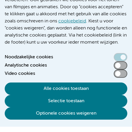
verbeteren. Ook gebruiken we cookies voor het tonen
Educatie locatie VUmc
van filmpjes en animaties. Door op "cookies accepteren"
te klikken gaat u akkoord met het gebruik van alle cookies
zoals omschreven in ons
cookiebeleid
. Kiest u voor
"cookies weigeren", dan worden alleen nog functionele en
Verwijzen & diagnostiek
analytische cookies geplaatst. Via het cookiebeleid (link in
de footer) kunt u uw voorkeur ieder moment wijzigen.
Noodzakelijke cookies
Analytische cookies
Toegankelijkheidsverklaring
Video cookies
Responsible disclosure
Algemene privacyverklaring
Alle cookies toestaan
Cookieverklaring
Selectie toestaan
Disclaimer
Colofon
Optionele cookies weigeren