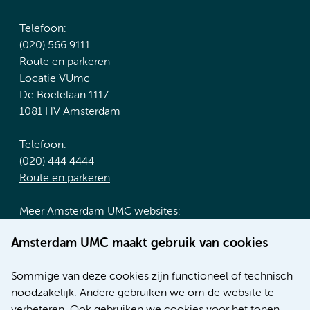
Telefoon:
(020) 566 9111
Route en parkeren
Locatie VUmc
De Boelelaan 1117
1081 HV Amsterdam
Telefoon:
(020) 444 4444
Route en parkeren
Meer Amsterdam UMC websites:
Werken bij Amsterdam UMC
Amsterdam UMC maakt gebruik van cookies
Over Amsterdam UMC
Nieuws
Sommige van deze cookies zijn functioneel of technisch
Research
noodzakelijk. Andere gebruiken we om de website te
Educatie locatie AMC