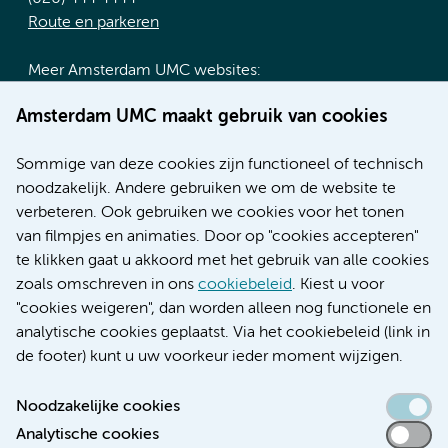
Route en parkeren
Meer Amsterdam UMC websites:
Werken bij Amsterdam UMC
Amsterdam UMC maakt gebruik van cookies
Over Amsterdam UMC
Nieuws
Sommige van deze cookies zijn functioneel of technisch
Research
noodzakelijk. Andere gebruiken we om de website te
Educatie locatie AMC
verbeteren. Ook gebruiken we cookies voor het tonen
Educatie locatie VUmc
van filmpjes en animaties. Door op "cookies accepteren"
te klikken gaat u akkoord met het gebruik van alle cookies
zoals omschreven in ons
cookiebeleid
. Kiest u voor
"cookies weigeren", dan worden alleen nog functionele en
Verwijzen & diagnostiek
analytische cookies geplaatst. Via het cookiebeleid (link in
de footer) kunt u uw voorkeur ieder moment wijzigen.
Noodzakelijke cookies
Analytische cookies
Toegankelijkheidsverklaring