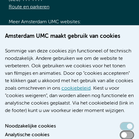
Route en parkeren
Meer Amsterdam UMC websites:
Werken bij Amsterdam UMC
Amsterdam UMC maakt gebruik van cookies
Over Amsterdam UMC
Nieuws
Sommige van deze cookies zijn functioneel of technisch
Research
noodzakelijk. Andere gebruiken we om de website te
Educatie locatie AMC
verbeteren. Ook gebruiken we cookies voor het tonen
Educatie locatie VUmc
van filmpjes en animaties. Door op "cookies accepteren"
te klikken gaat u akkoord met het gebruik van alle cookies
zoals omschreven in ons
cookiebeleid
. Kiest u voor
"cookies weigeren", dan worden alleen nog functionele en
Verwijzen & diagnostiek
analytische cookies geplaatst. Via het cookiebeleid (link in
de footer) kunt u uw voorkeur ieder moment wijzigen.
Noodzakelijke cookies
Analytische cookies
Toegankelijkheidsverklaring