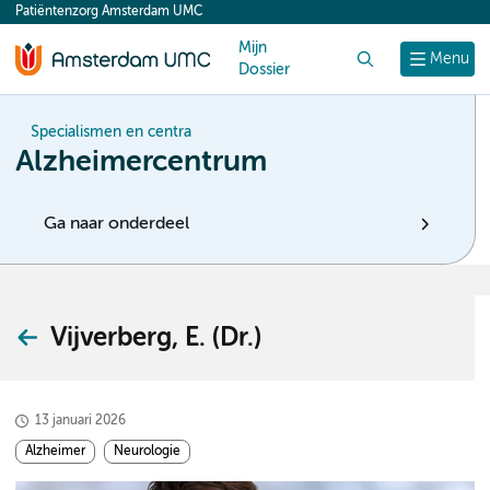
Patiëntenzorg Amsterdam UMC
content
Mijn
Zoek
Menu
Dossier
Specialismen en centra
Alzheimercentrum
Ga naar onderdeel
Vijverberg, E. (Dr.)
13 januari 2026
Alzheimer
Neurologie