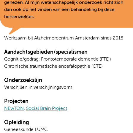
genezen. Al mijn wetenschappelijk onderzoek richt zich
dan ook op het vinden van een behandeling bij deze
hersenziektes.
Werkzaam bij Alzheimercentrum Amsterdam sinds 2018
Aandachtsgebieden/specialismen
Cognitie/gedrag: Frontotemporale dementie (FTD)
Chronische traumatische encefalopathie (CTE)
Onderzoekslijn
Verschillen in verschijningsvorm
Projecten
NEwTON
,
Social Brain Project
Opleiding
Geneeskunde LUMC