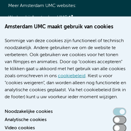
Meer Amsterdam UMC websites:
Werken bij Amsterdam UMC
Over Amsterdam UMC
Amsterdam UMC maakt gebruik van cookies
Nieuws
Research
Sommige van deze cookies zijn functioneel of technisch
Educatie locatie AMC
noodzakelijk. Andere gebruiken we om de website te
Educatie locatie VUmc
verbeteren. Ook gebruiken we cookies voor het tonen
van filmpjes en animaties. Door op "cookies accepteren"
te klikken gaat u akkoord met het gebruik van alle cookies
zoals omschreven in ons
cookiebeleid
. Kiest u voor
Verwijzen & diagnostiek
"cookies weigeren", dan worden alleen nog functionele en
analytische cookies geplaatst. Via het cookiebeleid (link in
de footer) kunt u uw voorkeur ieder moment wijzigen.
Noodzakelijke cookies
Toegankelijkheidsverklaring
Analytische cookies
Responsible disclosure
Video cookies