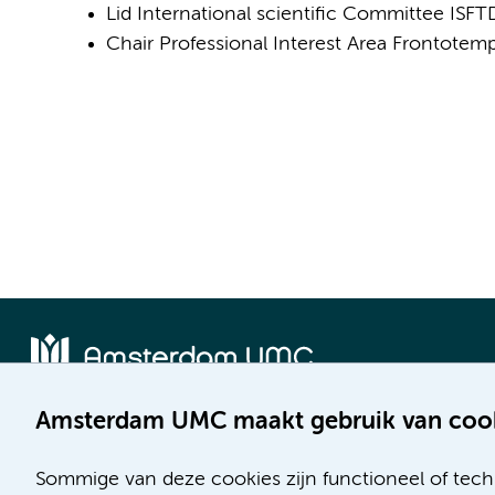
Lid International scientific Committee IS
Chair Professional Interest Area Frontotem
Amsterdam UMC maakt gebruik van coo
Locatie AMC
Locatie VUmc
Meibergdreef 9
De Boelelaan 1117
Sommige van deze cookies zijn functioneel of tech