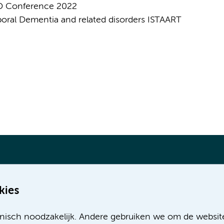
FTD Conference 2022
poral Dementia and related disorders ISTAART
kies
Meer Amsterdam UMC websites:
nisch noodzakelijk. Andere gebruiken we om de websit
Werken bij Amsterdam UMC