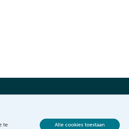
Verwijzen & diagnostiek
e te
Alle cookies toestaan