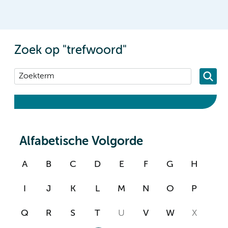
Zoek op "trefwoord"
Alfabetische Volgorde
A
B
C
D
E
F
G
H
I
J
K
L
M
N
O
P
Q
R
S
T
U
V
W
X