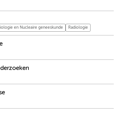
iologie en Nucleaire geneeskunde
Radiologie
e
onderzoeken
se