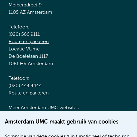
Meibergdreef 9
1105 AZ Amsterdam
Telefoon:
(020) 566 9111
Route en parkeren
Locatie VUmc
De Boelelaan 1117
1081 HV Amsterdam
Telefoon:
(020) 444 4444
Route en parkeren
Meer Amsterdam UMC websites:
Werken bij Amsterdam UMC
Amsterdam UMC maakt gebruik van cookies
Over Amsterdam UMC
Nieuws
Sommige van deze cookies zijn functioneel of technisch