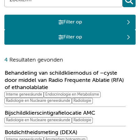
Filter op
Filter op
B
4
Resultaten gevonden
Behandeling van schildkliernodus of –cyste
door middel van Radio Frequente Ablatie (RFA)
of ethanolablatie
Interne geneeskunde
Endocrinologie en Metabolisme
Radiologie en Nucleaire geneeskunde
Radiologie
Bijschildklierscintigrafielocatie AMC
Radiologie en Nucleaire geneeskunde
Radiologie
Botdichtheidsmeting (DEXA)
Interne geneeskunde
Amsterdam botcentrum