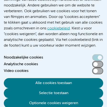
Research
noodzakelijk. Andere gebruiken we om de website te
Educatie locatie AMC
verbeteren. Ook gebruiken we cookies voor het tonen
Educatie locatie VUmc
van filmpjes en animaties. Door op "cookies accepteren"
te klikken gaat u akkoord met het gebruik van alle cookies
zoals omschreven in ons
cookiebeleid
. Kiest u voor
"cookies weigeren", dan worden alleen nog functionele en
Verwijzen & diagnostiek
analytische cookies geplaatst. Via het cookiebeleid (link in
de footer) kunt u uw voorkeur ieder moment wijzigen.
Noodzakelijke cookies
Analytische cookies
Toegankelijkheidsverklaring
Video cookies
Responsible disclosure
Algemene privacyverklaring
Alle cookies toestaan
Cookieverklaring
Selectie toestaan
Disclaimer
Colofon
Optionele cookies weigeren