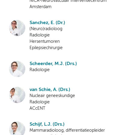
NICA-Neurovasculair Interventiecentrum
Amsterdam
Sanchez, E. (Dr.)
(Neuro)radioloog
Radiologie
Hersentumoren
Epilepsiechirurgie
Scheerder, M.J. (Drs.)
Radiologie
van Schie, A. (Drs.)
Nucleair geneeskundige
Radiologie
ACcENT
Schijf, L.J. (Drs.)
Mammaradioloog, differentiatieopleider