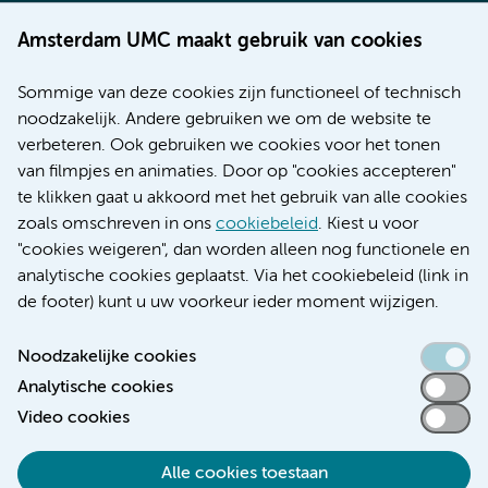
Werken bij Amsterdam UMC
Amsterdam UMC maakt gebruik van cookies
Over Amsterdam UMC
Nieuws
Sommige van deze cookies zijn functioneel of technisch
Research
noodzakelijk. Andere gebruiken we om de website te
Educatie locatie AMC
verbeteren. Ook gebruiken we cookies voor het tonen
Educatie locatie VUmc
van filmpjes en animaties. Door op "cookies accepteren"
te klikken gaat u akkoord met het gebruik van alle cookies
zoals omschreven in ons
cookiebeleid
. Kiest u voor
"cookies weigeren", dan worden alleen nog functionele en
Verwijzen & diagnostiek
analytische cookies geplaatst. Via het cookiebeleid (link in
de footer) kunt u uw voorkeur ieder moment wijzigen.
Noodzakelijke cookies
Analytische cookies
Toegankelijkheidsverklaring
Video cookies
Responsible disclosure
Algemene privacyverklaring
Alle cookies toestaan