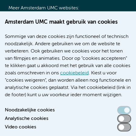
Meer Amsterdam UMC websites:
Werken bij Amsterdam UMC
Amsterdam UMC maakt gebruik van cookies
Over Amsterdam UMC
Nieuws
Sommige van deze cookies zijn functioneel of technisch
Research
noodzakelijk. Andere gebruiken we om de website te
Educatie locatie AMC
verbeteren. Ook gebruiken we cookies voor het tonen
Educatie locatie VUmc
van filmpjes en animaties. Door op "cookies accepteren"
te klikken gaat u akkoord met het gebruik van alle cookies
zoals omschreven in ons
cookiebeleid
. Kiest u voor
"cookies weigeren", dan worden alleen nog functionele en
Verwijzen & diagnostiek
analytische cookies geplaatst. Via het cookiebeleid (link in
de footer) kunt u uw voorkeur ieder moment wijzigen.
Noodzakelijke cookies
Analytische cookies
Toegankelijkheidsverklaring
Video cookies
Responsible disclosure