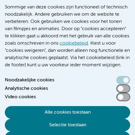
Nieuws
Sommige van deze cookies zijn functioneel of technisch
Research
noodzakelijk. Andere gebruiken we om de website te
Educatie locatie AMC
verbeteren. Ook gebruiken we cookies voor het tonen
Educatie locatie VUmc
van filmpjes en animaties. Door op "cookies accepteren"
te klikken gaat u akkoord met het gebruik van alle cookies
zoals omschreven in ons
cookiebeleid
. Kiest u voor
"cookies weigeren", dan worden alleen nog functionele en
Verwijzen & diagnostiek
analytische cookies geplaatst. Via het cookiebeleid (link in
de footer) kunt u uw voorkeur ieder moment wijzigen.
Noodzakelijke cookies
Analytische cookies
Toegankelijkheidsverklaring
Video cookies
Responsible disclosure
Algemene privacyverklaring
Alle cookies toestaan
Cookieverklaring
Selectie toestaan
Disclaimer