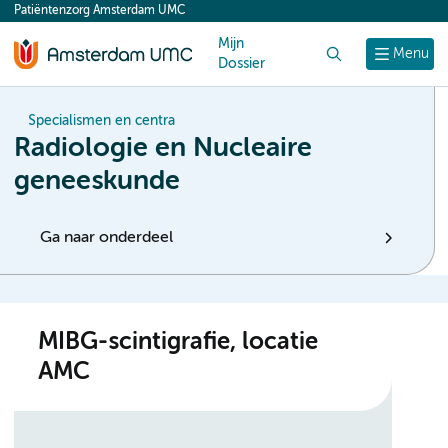
Patiëntenzorg Amsterdam UMC
content
Mijn
Zoek
Menu
Dossier
Specialismen en centra
Radiologie en Nucleaire
geneeskunde
Ga naar onderdeel
MIBG-scintigrafie, locatie
AMC