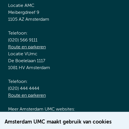
Locatie AMC
Meibergdreef 9
1105 AZ Amsterdam
Telefoon:
(020) 566 9111
Route en parkeren
Locatie VUmc
De Boelelaan 1117
1081 HV Amsterdam
Telefoon:
(020) 444 4444
Route en parkeren
Meer Amsterdam UMC websites:
Werken bij Amsterdam UMC
Amsterdam UMC maakt gebruik van cookies
Over Amsterdam UMC