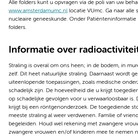
Alle folders kunt u opvragen via de poli van uw beh
www.amsterdamumc.nl
locatie VUmc. Ga naar alle s
nucleaire geneeskunde. Onder Patiënteninformatie r
folders.
Informatie over radioactivitei
Straling is overal om ons heen; in de bodem, in mu
zelf. Dit heet natuurlijke straling. Daarnaast wordt 
uiteenlopende toepassingen, zoals medische onderz
schadelijk zijn. De hoeveelheid die u krijgt toegedie
op schadelijke gevolgen voor u verwaarloosbaar is. De
krijgt bij een röntgenonderzoek. De toegediende st
meeste straling al weer verdwenen. Familie of vrien
begeleiden. Houd wel rekening met zwangere vrouw
zwangere vrouwen en/of kinderen mee te nemen naar