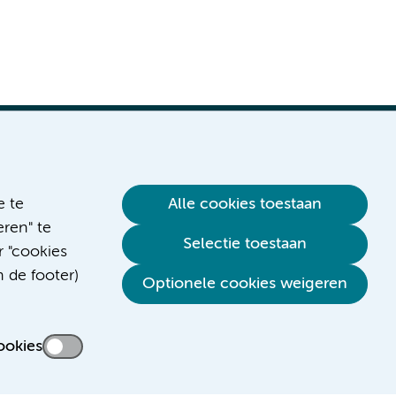
e te
Alle cookies toestaan
ren" te
Verwijzen & diagnostiek
Selectie toestaan
r "cookies
n de footer)
Optionele cookies weigeren
ookies