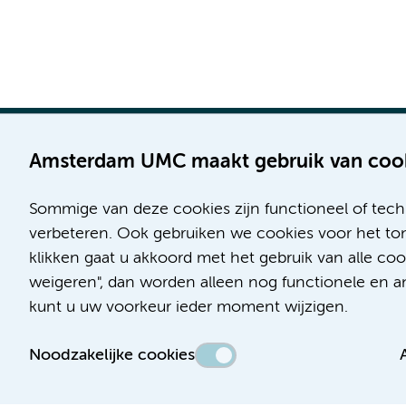
Amsterdam UMC maakt gebruik van coo
Sommige van deze cookies zijn functioneel of tech
Locatie AMC
Locatie VUmc
verbeteren. Ook gebruiken we cookies voor het ton
Meibergdreef 9
De Boelelaan 1117
klikken gaat u akkoord met het gebruik van alle c
1105 AZ Amsterdam
1081 HV Amsterdam
weigeren", dan worden alleen nog functionele en ana
kunt u uw voorkeur ieder moment wijzigen.
Telefoon:
Telefoon:
(020) 566 9111
(020) 444 4444
Noodzakelijke cookies
Route en parkeren
Route en parkeren