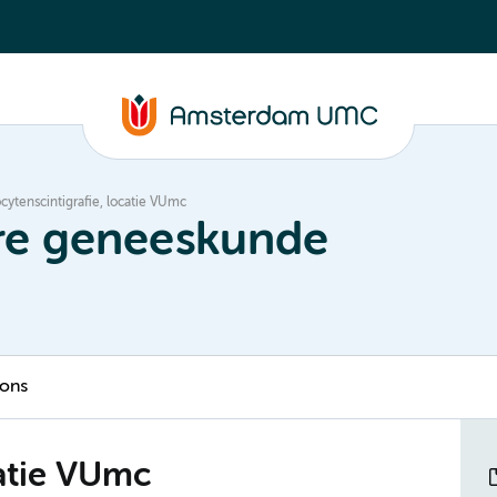
cytenscintigrafie, locatie VUmc
ire geneeskunde
 ons
catie VUmc