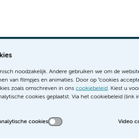
kies
nisch noodzakelijk. Andere gebruiken we om de websit
Meer Amsterdam UMC websites:
en van filmpjes en animaties. Door op "cookies accepte
ookies zoals omschreven in ons
cookiebeleid
. Kiest u voo
Werken bij Amsterdam UMC
lytische cookies geplaatst. Via het cookiebeleid (link i
Over Amsterdam UMC
Nieuws
Research
Analytische cookies
Video c
Educatie locatie AMC
Educatie locatie VUmc