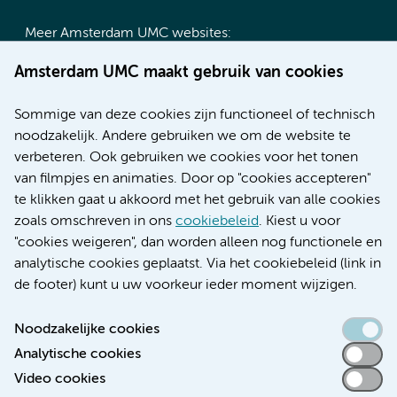
Meer Amsterdam UMC websites:
Werken bij Amsterdam UMC
Amsterdam UMC maakt gebruik van cookies
Over Amsterdam UMC
Nieuws
Sommige van deze cookies zijn functioneel of technisch
Research
noodzakelijk. Andere gebruiken we om de website te
Educatie locatie AMC
verbeteren. Ook gebruiken we cookies voor het tonen
Educatie locatie VUmc
van filmpjes en animaties. Door op "cookies accepteren"
te klikken gaat u akkoord met het gebruik van alle cookies
zoals omschreven in ons
cookiebeleid
. Kiest u voor
"cookies weigeren", dan worden alleen nog functionele en
Verwijzen & diagnostiek
analytische cookies geplaatst. Via het cookiebeleid (link in
de footer) kunt u uw voorkeur ieder moment wijzigen.
Noodzakelijke cookies
Analytische cookies
Toegankelijkheidsverklaring
Video cookies
Responsible disclosure