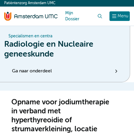
Patiëntenzorg Amsterdam UMC
content
Mijn
Zoek
Menu
Dossier
Specialismen en centra
Radiologie en Nucleaire
geneeskunde
Ga naar onderdeel
Opname voor jodiumtherapie
in verband met
hyperthyreoidie of
strumaverkleining, locatie