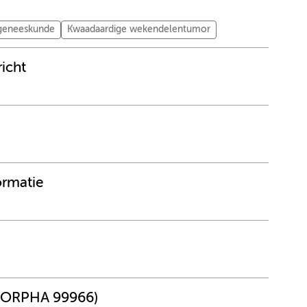
tgeneeskunde
Kwaadaardige wekendelentumor
richt
ormatie
r (ORPHA 99966)