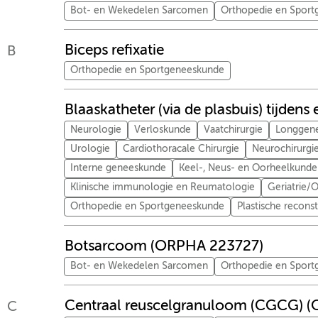
Bot- en Wekedelen Sarcomen
Orthopedie en Spor
Biceps refixatie
B
Orthopedie en Sportgeneeskunde
Blaaskatheter (via de plasbuis) tijden
Neurologie
Verloskunde
Vaatchirurgie
Longgen
Urologie
Cardiothoracale Chirurgie
Neurochirurgi
Interne geneeskunde
Keel-, Neus- en Oorheelkunde
Klinische immunologie en Reumatologie
Geriatrie
Orthopedie en Sportgeneeskunde
Plastische recons
Botsarcoom (ORPHA 223727)
Bot- en Wekedelen Sarcomen
Orthopedie en Spor
Centraal reuscelgranuloom (CGCG) 
C