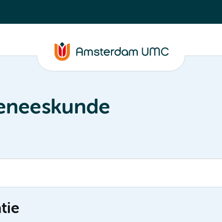
geneeskunde
tie