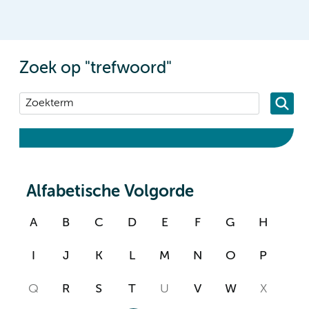
Zoek op "trefwoord"
Alfabetische Volgorde
A
B
C
D
E
F
G
H
I
J
K
L
M
N
O
P
Q
R
S
T
U
V
W
X