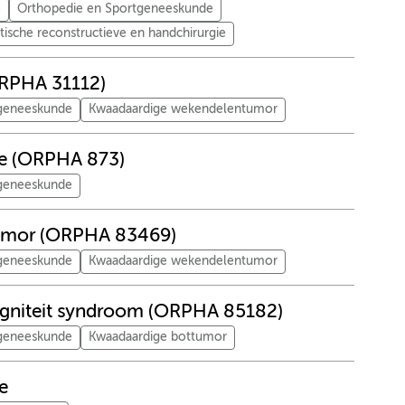
e
Orthopedie en Sportgeneeskunde
stische reconstructieve en handchirurgie
ORPHA 31112)
tgeneeskunde
Kwaadaardige wekendelentumor
se (ORPHA 873)
tgeneeskunde
ltumor (ORPHA 83469)
tgeneeskunde
Kwaadaardige wekendelentumor
ligniteit syndroom (ORPHA 85182)
tgeneeskunde
Kwaadaardige bottumor
e