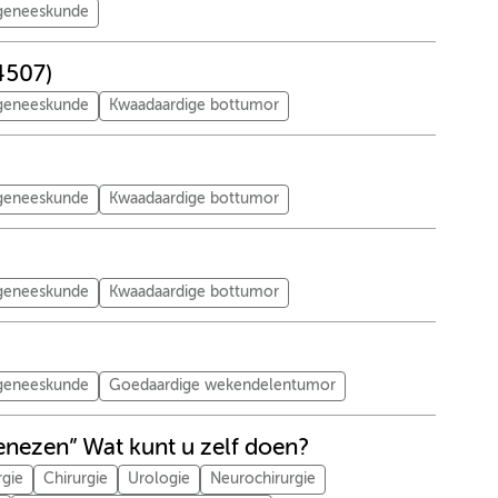
tgeneeskunde
4507)
tgeneeskunde
Kwaadaardige bottumor
tgeneeskunde
Kwaadaardige bottumor
tgeneeskunde
Kwaadaardige bottumor
tgeneeskunde
Goedaardige wekendelentumor
enezen” Wat kunt u zelf doen?
rgie
Chirurgie
Urologie
Neurochirurgie