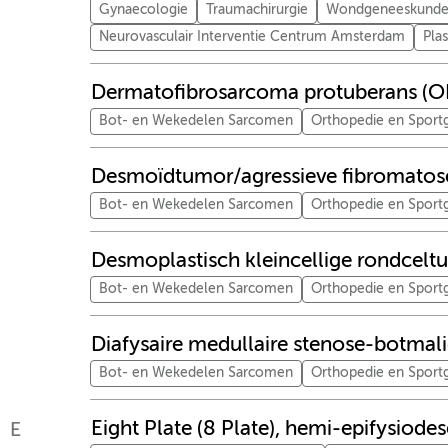
Gynaecologie
Traumachirurgie
Wondgeneeskund
Neurovasculair Interventie Centrum Amsterdam
Pla
Dermatofibrosarcoma protuberans (
Bot- en Wekedelen Sarcomen
Orthopedie en Spor
Desmoïdtumor/agressieve fibromato
Bot- en Wekedelen Sarcomen
Orthopedie en Spor
Desmoplastisch kleincellige rondce
Bot- en Wekedelen Sarcomen
Orthopedie en Spor
Diafysaire medullaire stenose-botma
Bot- en Wekedelen Sarcomen
Orthopedie en Spor
Eight Plate (8 Plate), hemi-epifysiodes
E