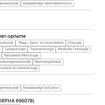
tgeneeskunde
Kwaadaardige wekendelentumor
s een opname
eeskunde
Maag-, Darm- en Leverziekten
Chirurgie
e
Gynaecologie
Traumachirurgie
Medische Oncologie
Nierziekten/Nefrologie
/Ouderengeneeskunde
Niertransplantatie
tructieve en handchirurgie
tgeneeskunde
Kwaadaardige bottumor
(ORPHA 696078)