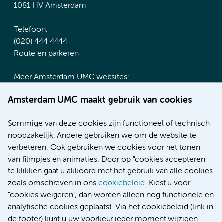
1081 HV Amsterdam
Telefoon:
(020) 444 4444
Route en parkeren
Meer Amsterdam UMC websites:
Werken bij Amsterdam UMC
Amsterdam UMC maakt gebruik van cookies
Over Amsterdam UMC
Nieuws
Sommige van deze cookies zijn functioneel of technisch
Research
noodzakelijk. Andere gebruiken we om de website te
Educatie locatie AMC
verbeteren. Ook gebruiken we cookies voor het tonen
Educatie locatie VUmc
van filmpjes en animaties. Door op "cookies accepteren"
te klikken gaat u akkoord met het gebruik van alle cookies
zoals omschreven in ons
cookiebeleid
. Kiest u voor
"cookies weigeren", dan worden alleen nog functionele en
Verwijzen & diagnostiek
analytische cookies geplaatst. Via het cookiebeleid (link in
de footer) kunt u uw voorkeur ieder moment wijzigen.