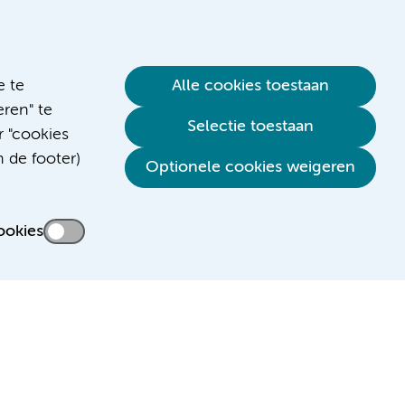
e te
Alle cookies toestaan
ren" te
Selectie toestaan
r "cookies
n de footer)
Verwijzen & diagnostiek
Optionele cookies weigeren
ookies