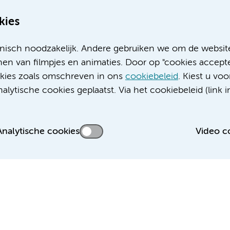
kies
nisch noodzakelijk. Andere gebruiken we om de websit
en van filmpjes en animaties. Door op "cookies accepte
ookies zoals omschreven in ons
cookiebeleid
. Kiest u voo
Meer Amsterdam UMC websites:
lytische cookies geplaatst. Via het cookiebeleid (link i
Werken bij Amsterdam UMC
Over Amsterdam UMC
Nieuws
Analytische cookies
Video c
Research
Educatie locatie AMC
Educatie locatie VUmc
 privacyverklaring
Cookieverklaring
Disclaimer
Colofon