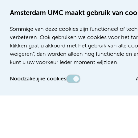
Amsterdam UMC maakt gebruik van coo
Sommige van deze cookies zijn functioneel of tech
verbeteren. Ook gebruiken we cookies voor het ton
klikken gaat u akkoord met het gebruik van alle c
Locatie AMC
Locatie VUmc
weigeren", dan worden alleen nog functionele en ana
Meibergdreef 9
De Boelelaan 1117
kunt u uw voorkeur ieder moment wijzigen.
1105 AZ Amsterdam
1081 HV Amsterdam
Noodzakelijke cookies
Telefoon:
Telefoon:
(020) 566 9111
(020) 444 4444
Route en parkeren
Route en parkeren
Toegankelijkheidsverklaring
Responsible disclosure
Algemene