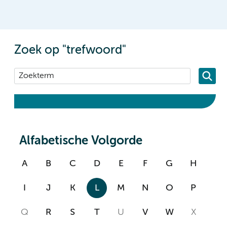
Zoek op "trefwoord"
Alfabetische Volgorde
A
B
C
D
E
F
G
H
I
J
K
L
M
N
O
P
Q
R
S
T
U
V
W
X