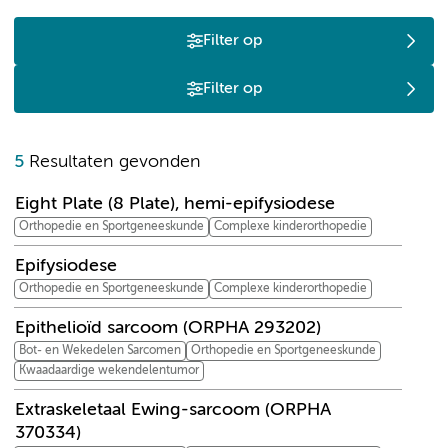
Filter op
Filter op
E
5
Resultaten gevonden
Eight Plate (8 Plate), hemi-epifysiodese
Orthopedie en Sportgeneeskunde
Complexe kinderorthopedie
Epifysiodese
Orthopedie en Sportgeneeskunde
Complexe kinderorthopedie
Epithelioïd sarcoom (ORPHA 293202)
Bot- en Wekedelen Sarcomen
Orthopedie en Sportgeneeskunde
Kwaadaardige wekendelentumor
Extraskeletaal Ewing-sarcoom (ORPHA
370334)