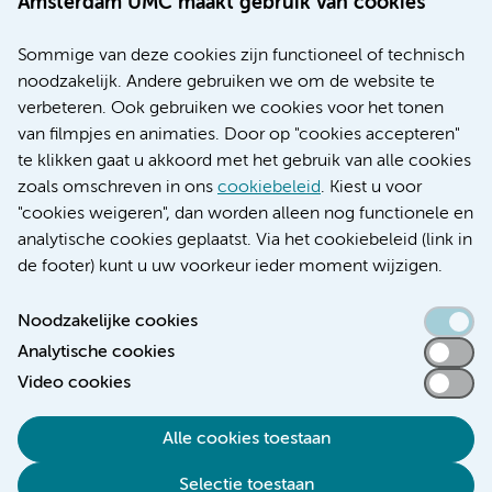
Amsterdam UMC maakt gebruik van cookies
Over Amsterdam UMC
Nieuws
Sommige van deze cookies zijn functioneel of technisch
Research
noodzakelijk. Andere gebruiken we om de website te
Educatie locatie AMC
verbeteren. Ook gebruiken we cookies voor het tonen
Educatie locatie VUmc
van filmpjes en animaties. Door op "cookies accepteren"
te klikken gaat u akkoord met het gebruik van alle cookies
zoals omschreven in ons
cookiebeleid
. Kiest u voor
"cookies weigeren", dan worden alleen nog functionele en
Verwijzen & diagnostiek
analytische cookies geplaatst. Via het cookiebeleid (link in
de footer) kunt u uw voorkeur ieder moment wijzigen.
Noodzakelijke cookies
Analytische cookies
Toegankelijkheidsverklaring
Video cookies
Responsible disclosure
Algemene privacyverklaring
Alle cookies toestaan
Cookieverklaring
Selectie toestaan
Disclaimer