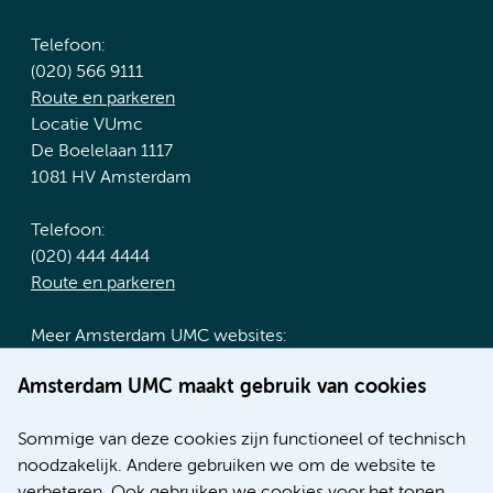
Telefoon:
(020) 566 9111
Route en parkeren
Locatie VUmc
De Boelelaan 1117
1081 HV Amsterdam
Telefoon:
(020) 444 4444
Route en parkeren
Meer Amsterdam UMC websites:
Werken bij Amsterdam UMC
Amsterdam UMC maakt gebruik van cookies
Over Amsterdam UMC
Nieuws
Sommige van deze cookies zijn functioneel of technisch
Research
noodzakelijk. Andere gebruiken we om de website te
Educatie locatie AMC