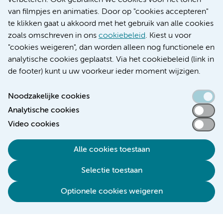
verbeteren. Ook gebruiken we cookies voor het tonen
Educatie locatie VUmc
van filmpjes en animaties. Door op "cookies accepteren"
te klikken gaat u akkoord met het gebruik van alle cookies
zoals omschreven in ons
cookiebeleid
. Kiest u voor
"cookies weigeren", dan worden alleen nog functionele en
Verwijzen & diagnostiek
analytische cookies geplaatst. Via het cookiebeleid (link in
de footer) kunt u uw voorkeur ieder moment wijzigen.
Noodzakelijke cookies
Analytische cookies
Toegankelijkheidsverklaring
Video cookies
Responsible disclosure
Algemene privacyverklaring
Alle cookies toestaan
Cookieverklaring
Selectie toestaan
Disclaimer
Colofon
Optionele cookies weigeren