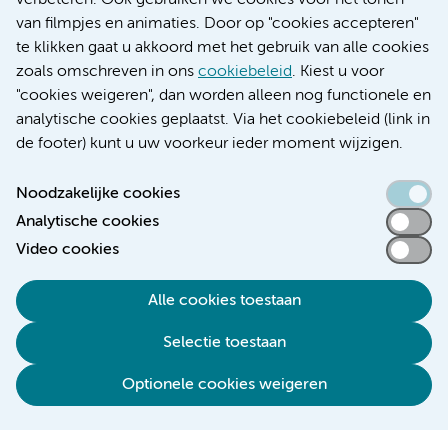
verbeteren. Ook gebruiken we cookies voor het tonen
Educatie locatie VUmc
van filmpjes en animaties. Door op "cookies accepteren"
te klikken gaat u akkoord met het gebruik van alle cookies
zoals omschreven in ons
cookiebeleid
. Kiest u voor
"cookies weigeren", dan worden alleen nog functionele en
Verwijzen & diagnostiek
analytische cookies geplaatst. Via het cookiebeleid (link in
de footer) kunt u uw voorkeur ieder moment wijzigen.
Noodzakelijke cookies
Analytische cookies
Toegankelijkheidsverklaring
Video cookies
Responsible disclosure
Algemene privacyverklaring
Alle cookies toestaan
Cookieverklaring
Selectie toestaan
Disclaimer
Colofon
Optionele cookies weigeren