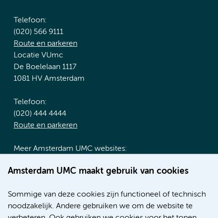
Telefoon:
(020) 566 9111
Route en parkeren
Locatie VUmc
De Boelelaan 1117
1081 HV Amsterdam
Telefoon:
(020) 444 4444
Route en parkeren
Meer Amsterdam UMC websites:
Werken bij Amsterdam UMC
Amsterdam UMC maakt gebruik van cookies
Over Amsterdam UMC
Nieuws
Sommige van deze cookies zijn functioneel of technisch
Research
noodzakelijk. Andere gebruiken we om de website te
Educatie locatie AMC